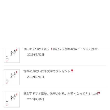
今週末は東急ハンズ新宿店にて実演販売です。
2010年2月18日
八つ切りサイズのネームインメッセージ「彩（いろどり）」と
「扇の舞」
2020年12月17日
指に墨をつけて書く
ゆび文字製作現場アトリエの風景。
2018年6月2日
古希のお祝いに筆文字でプレゼント
2018年6月1日
筆文字ギフト還暦、米寿のお祝いが多くなってきました
2018年4月6日