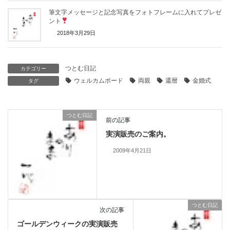
筆文字メッセージと記念写真をフォトフレームに入れてプレゼ
ント
2018年3月29日
つとむ日記
カテゴリー
ウェルカムボード
両親
還暦
金婚式
タグ
つとむ日記
前の記事
実演販売のご案内。
2009年4月21日
つとむ日記
次の記事
ゴールデンウィークの実演販売