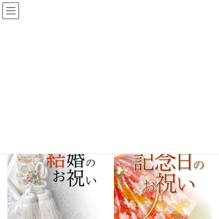
おかあさんに贈る筆文字つと
むのメッセージ ＊還暦 喜寿
米寿 退職 結婚式
ショップ
HOME
ショップ
ショップ