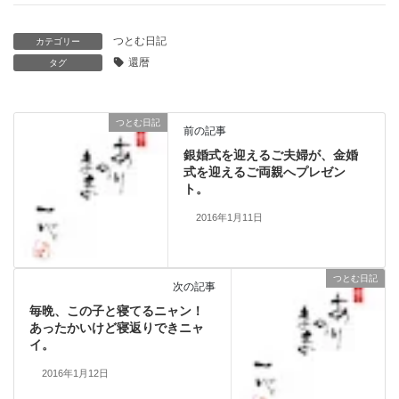
つとむ日記
カテゴリー
還暦
タグ
つとむ日記
前の記事
銀婚式を迎えるご夫婦が、金婚
式を迎えるご両親へプレゼン
ト。
2016年1月11日
つとむ日記
次の記事
毎晩、この子と寝てるニャン！
あったかいけど寝返りできニャ
イ。
2016年1月12日