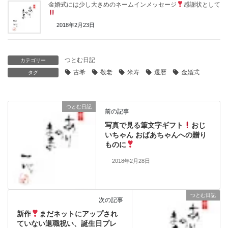
金婚式には少し大きめのネームインメッセージ
感謝状として
2018年2月23日
つとむ日記
カテゴリー
古希
敬老
米寿
還暦
金婚式
タグ
つとむ日記
前の記事
写真で見る筆文字ギフト
おじ
いちゃん おばあちゃんへの贈り
ものに
2018年2月28日
つとむ日記
次の記事
新作
まだネットにアップされ
ていない退職祝い、誕生日プレ