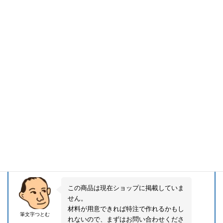
うに書いた手紙のような文章で、つとむがお書きする、「ネーム
インメッセージ」という手法です。
現在、ご注文の３分の２は、このネームイン。
お客様から事前にいただくアンケートを参考につとむが文章を作
るのですが、贈られた人がとても感動されるようで、みなさんに
たいへん喜ばれています。
そんなわけで、真田家が好きな歴史オタクの方がいらっしゃった
らぜひ、この商品を贈ってさしあげましょう。
きっとウケます
用途はなんでも対応可能。
ネームインの場合は +2,000円になります。
もうしわけございません
この商品は現在ショップに掲載していま
せん。
材料が用意できれば特注で作れるかもし
筆文字つとむ
れないので、まずはお問い合わせくださ