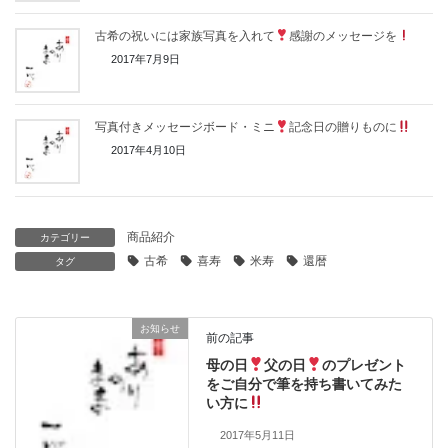
古希の祝いには家族写真を入れて
感謝のメッセージを
2017年7月9日
写真付きメッセージボード・ミニ
記念日の贈りものに
2017年4月10日
商品紹介
カテゴリー
古希
喜寿
米寿
還暦
タグ
お知らせ
前の記事
母の日
父の日
のプレゼント
をご自分で筆を持ち書いてみた
い方に
2017年5月11日