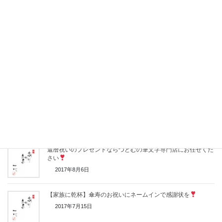
お祝いに家族でお食事会、感謝のお手紙として読み上げてくだ
さい
2017年11月6日
京友禅和紙、伝統の友禅和紙を配したデザインがおじいちゃ
ん、おばあちゃんに人気の一点モノです。
2017年10月14日
感謝状としてのネームインメッセージボード
2017年9月20日
還暦祝いのプレゼントならつとむの筆文字専門店にお任せくだ
さい
2017年8月6日
【家族に乾杯】傘寿のお祝いにネームインで感謝状を
2017年7月15日