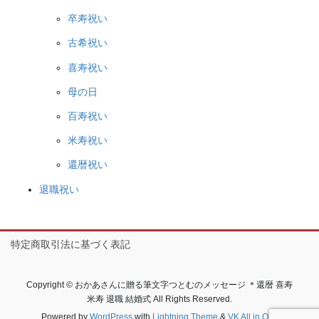
卒寿祝い
古希祝い
喜寿祝い
母の日
百寿祝い
米寿祝い
還暦祝い
退職祝い
特定商取引法に基づく表記
Copyright © おかあさんに贈る筆文字つとむのメッセージ ＊還暦 喜寿
米寿 退職 結婚式 All Rights Reserved.
Powered by
WordPress
with
Lightning Theme
&
VK All in One