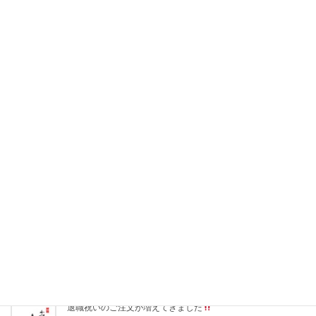
2018年4月3日
先生に贈る卒業証書
退職祝いに贈る感謝状として再登場
2018年3月23日
筆文字ギフトが様々な記念日の贈り物として当たり前になって
きました
2018年3月17日
先生への贈り物、退職祝いが多くなってきた3月
2018年3月14日
新作
まだネットにアップされていない退職祝い、誕生日プレ
ゼント
2018年3月5日
退職祝いのご注文が増えてきました