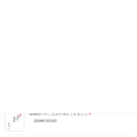
先生に贈る卒業証書
退職祝いに贈る感謝状として再登場
2018年3月23日
筆文字ギフトが様々な記念日の贈り物として当たり前になって
きました
2018年3月17日
先生への贈り物、退職祝いが多くなってきた3月
2018年3月14日
新作
まだネットにアップされていない退職祝い、誕生日プレ
ゼント
2018年3月5日
退職祝いのご注文が増えてきました
2018年2月24日