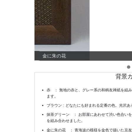
金に朱の花
背景
赤 ： 無地の赤と、グレー系の和柄友禅紙を組
ます。
ブラウン : どなたにも好まれる定番の色。光沢
抹茶グリーン ： お部屋にあわせて渋い色合い
を組み合わせました。
金に朱の花 ： 青海波の模様を金色で描いた京