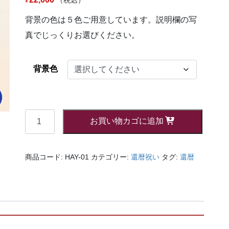
¥
背景の色は５色ご用意しています。説明欄の写
真でじっくりお選びください。
背景色
【Ｌ
お買い物カゴに追加
サ
イ
ズ】
商品コード:
HAY-01
カテゴリー:
還暦祝い
タグ:
還暦
60
歳
の
還
暦
祝