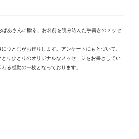
い
に
贈
る
おばあさんに贈る、お名前を読み込んだ手書きのメッセ
ネ
ー
後につとむがお作りします。アンケートにもとづいて、
ム
イ
ひとりひとりのオリジナルなメッセージをお書きしてい
ン
伝わる感動の一枚となっております。
彩
☆「還
暦」
個