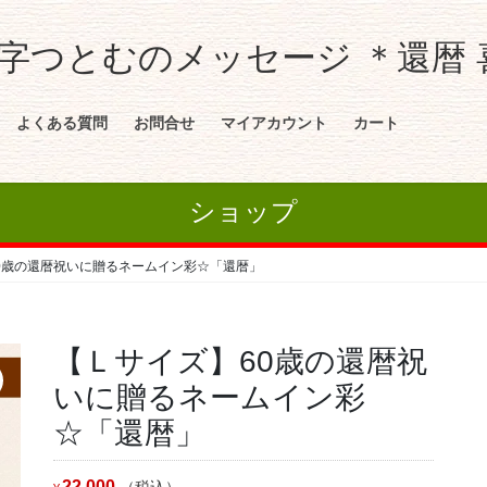
つとむのメッセージ ＊還暦 喜
よくある質問
お問合せ
マイアカウント
カート
ショップ
0歳の還暦祝いに贈るネームイン彩☆「還暦」
【Ｌサイズ】60歳の還暦祝
いに贈るネームイン彩
☆「還暦」
22,000
（税込）