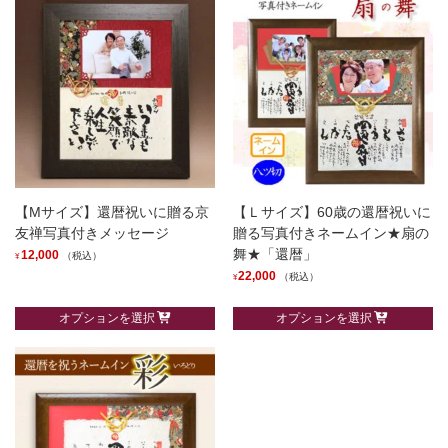
【Mサイズ】還暦祝いに贈る京
【Ｌサイズ】60歳の還暦祝いに
友禅写真付きメッセージ
贈る写真付きネームイン★扇の
舞★「還暦」
12,000
（税込）
¥
22,000
（税込）
¥
こ
こ
の
オプションを選択
オプションを選択
の
商
商
品
品
に
に
は
は
複
複
数