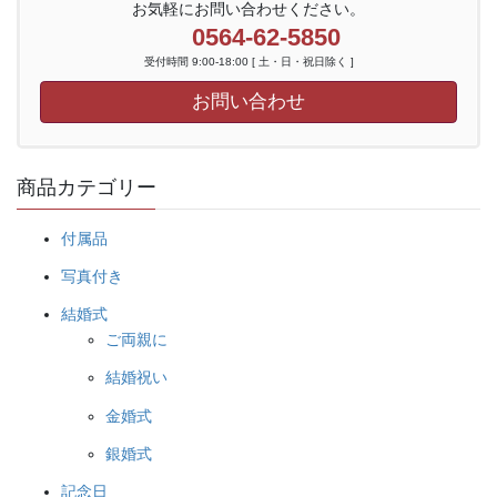
エ
は
お気軽にお問い合わせください。
商
ー
0564-62-5850
商
品
シ
品
ペ
受付時間 9:00-18:00 [ 土・日・祝日除く ]
ョ
ペ
ー
お問い合わせ
ン
ー
ジ
が
ジ
か
あ
か
ら
り
商品カテゴリー
ら
選
ま
選
択
す。
択
付属品
で
オ
で
き
写真付き
プ
き
ま
シ
ま
結婚式
す
ョ
す
ご両親に
ン
結婚祝い
は
商
金婚式
品
銀婚式
ペ
ー
記念日