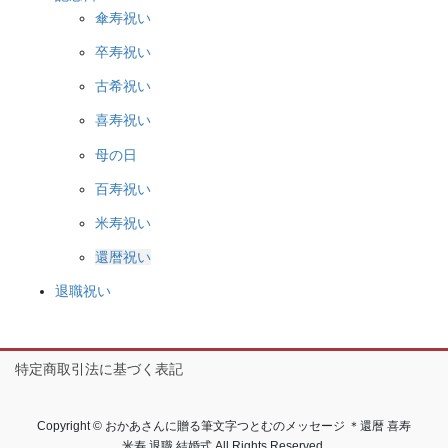
ジ
傘寿祝い
か
卒寿祝い
ら
選
古希祝い
択
喜寿祝い
で
き
母の日
ま
百寿祝い
す
米寿祝い
還暦祝い
退職祝い
特定商取引法に基づく表記
Copyright © おかあさんに贈る筆文字つとむのメッセージ ＊還暦 喜寿
米寿 退職 結婚式 All Rights Reserved.