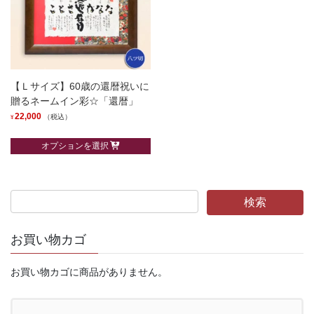
数
の
の
バ
バ
リ
リ
エ
エ
ー
【Ｌサイズ】60歳の還暦祝いに
ー
シ
贈るネームイン彩☆「還暦」
シ
ョ
22,000
（税込）
¥
ョ
ン
こ
ン
が
オプションを選択
の
が
あ
商
あ
り
品
り
ま
に
ま
す。
は
す。
オ
複
オ
お買い物カゴ
プ
数
プ
シ
の
シ
ョ
お買い物カゴに商品がありません。
バ
ョ
ン
リ
ン
は