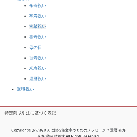
ジ
傘寿祝い
か
卒寿祝い
ら
選
古希祝い
択
喜寿祝い
で
き
母の日
ま
百寿祝い
す
米寿祝い
還暦祝い
退職祝い
特定商取引法に基づく表記
Copyright © おかあさんに贈る筆文字つとむのメッセージ ＊還暦 喜寿
米寿 退職 結婚式 All Rights Reserved.