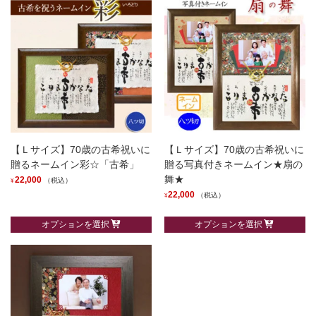
【Ｌサイズ】70歳の古希祝いに
【Ｌサイズ】70歳の古希祝いに
贈るネームイン彩☆「古希」
贈る写真付きネームイン★扇の
舞★
22,000
（税込）
¥
22,000
（税込）
¥
こ
こ
の
オプションを選択
オプションを選択
の
商
商
品
品
に
に
は
は
複
複
数