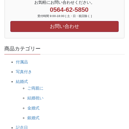
エ
は
お気軽にお問い合わせください。
商
ー
0564-62-5850
商
品
シ
品
ペ
受付時間 9:00-18:00 [ 土・日・祝日除く ]
ョ
ペ
ー
お問い合わせ
ン
ー
ジ
が
ジ
か
あ
か
ら
り
商品カテゴリー
ら
選
ま
選
択
す。
択
付属品
で
オ
で
き
写真付き
プ
き
ま
シ
ま
結婚式
す
ョ
す
ご両親に
ン
結婚祝い
は
商
金婚式
品
銀婚式
ペ
ー
記念日