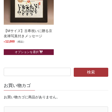
数
の
の
バ
バ
リ
リ
エ
エ
ー
【Mサイズ】古希祝いに贈る京
ー
シ
友禅写真付きメッセージ
シ
ョ
12,000
（税込）
¥
ョ
ン
こ
ン
が
オプションを選択
の
が
あ
商
あ
り
品
り
ま
に
ま
す。
は
す。
オ
複
オ
お買い物カゴ
プ
数
プ
シ
の
シ
ョ
お買い物カゴに商品がありません。
バ
ョ
ン
リ
ン
は