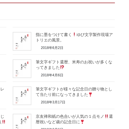
ジ
指に墨をつけて書く
ゆび文字製作現場ア
トリエの風景。
2018年6月2日
筆文字ギフト還暦、米寿のお祝いが多くな
ってきました
2018年4月6日
フレ
筆文字ギフトが様々な記念日の贈り物とし
て当たり前になってきました
2018年3月17日
おじ
京友禅和紙の色合いが人気の１点モノ
還
点
暦祝いなど歳の記念日に